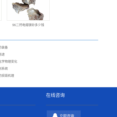
96二钙电熔镁砂多少钱
的装备
用途
化学物理变化
制系统
的损毁机理
在线咨询