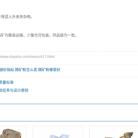
不得混入外来夹杂物。
精矿为散装运输，少量也可包装。同品级为一批。
ww.dsqshs.com/news/417.html
熔镁砂指标
,
精矿粉怎么卖
,
精矿粉哪家好
质量标准
验任务与设计原则