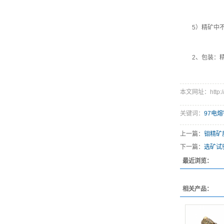
5）精矿中
2、包装：
本文网址：http://w
关键词：
97电
上一篇：
钼精矿
下一篇：
选矿试
最近浏览：
相关产品：