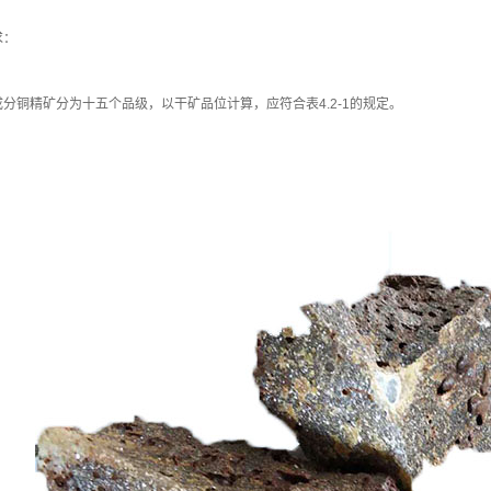
求：
成分铜精矿分为十五个品级，以干矿品位计算，应符合表4.2-1的规定。