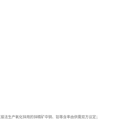
供直接法生产氧化锌用的锌精矿中铜、铅等含率由供需双方议定；