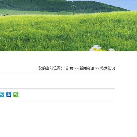
您的当前位置：
首 页
>>
新闻资讯
>>
技术知识