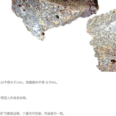
水分不得大于14%，取暖期内不得 大于8%。
不得混入外来夹杂物。
精矿为散装运输，少量也可包装。同品级为一批。