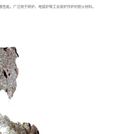
剥落性能。广泛用于转炉、电弧炉等工业窑炉作炉衬耐火材料。