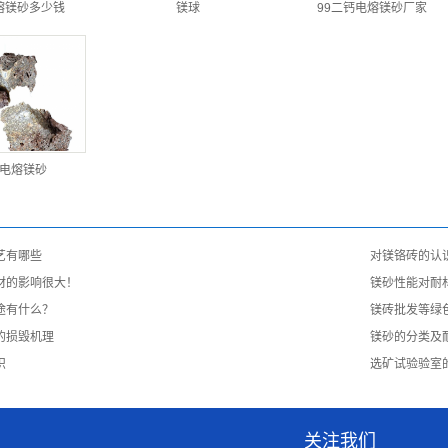
熔镁砂多少钱
镁球
99二钙电熔镁砂厂家
钙电熔镁砂
艺有哪些
对镁铬砖的认
材的影响很大！
镁砂性能对耐
途有什么？
镁砖批发等绿
的损毁机理
镁砂的分类及
识
选矿试验验室
关注我们