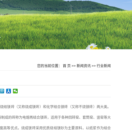
您的当前位置：
首 页
>>
新闻资讯
>>
行业新闻
为烧结镁砖（又称烧成镁砖）和化学结合镁砖（又称不烧镁砖）两大类。
料制成的砖称为电熔再结合镁砖，适用于各种回转窑、套筒窑、竖窑等大
度高等优点。烧成镁砖采用优质烧结镁砂为主要原料，以纸浆作为结合