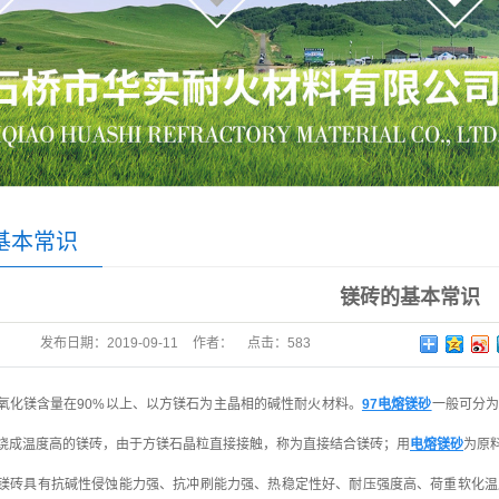
基本常识
镁砖的基本常识
发布日期：
2019-09-11
作者：
点击：
583
氧化镁含量在90%以上、以方镁石为主晶相的碱性耐火材料。
97电熔镁砂
一般可分
烧成温度高的镁砖，由于方镁石晶粒直接接触，称为直接结合镁砖；用
电熔镁砂
为原
镁砖具有抗碱性侵蚀能力强、抗冲刷能力强、热稳定性好、耐压强度高、荷重软化温