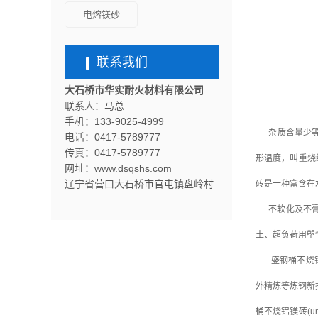
电熔镁砂
联系我们
大石桥市华实耐火材料有限公司
联系人：马总
手机：133-9025-4999
杂质含量少等优
电话：0417-5789777
传真
：0417-5789777
形温度，叫重烧
网址：www.dsqshs.com
辽宁省营口大石桥市官屯镇盘岭村
砖是一种富含在
不软化及不膏体
土、超负荷用塑
盛钢桶不烧铝镁砖(
外精炼等炼钢新
桶不烧铝镁砖(un