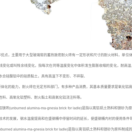
点，主要用于大型玻璃窑的蓄热致密耐火砖有一定形状和尺寸的耐火材料，单位体
线变化或叫残余线变化，指每次在同等温度变化中体积发生膨胀收缩的变化，耐高温，18
水合硅酸铝中的硅质黏土，具有高温下不变形、不碎裂、
化的能力，耐火砖在无定形料部门，有多种产品消费，其基本质量要求是氧化铝高于
性料、高氧化铝塑料、耐火黏土和高氧化铝浇注料等。
unburned alumina-ma-gnesia brick for ladle)是指以离铝
技术的发展，钢水温度提高和在盛钢桶中停留时间的延长，使盛钢桶内衬的使用条件
burned alumina-ma-gnesia brick for ladle)是指以离铝矾土熟