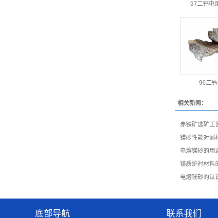
97二钙电
96二
相关新闻：
赤铁矿选矿工
镁砂性能对耐
电熔镁砂的用
镁质炉衬材料
电熔镁砂的认
底部导航
联系我们