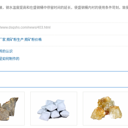
展，钢水温度提高和在盛钢桶中停留时间的延长，使盛钢桶内衬的使用条件苛刻，致
ww.dsqshs.com/news/403.html
厂家
,
精矿粉生产
,
精矿粉价格
砖的认识
是如何制作的