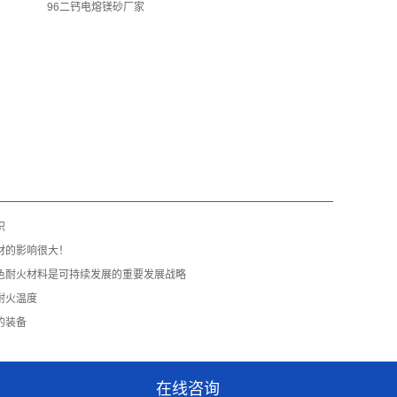
96二钙电熔镁砂厂家
识
材的影响很大！
色耐火材料是可持续发展的重要发展战略
耐火温度
的装备
在线咨询