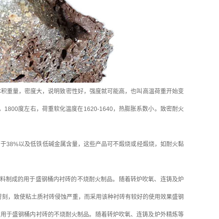
积重量，密度大，说明致密性好，强度就可能高，也叫高温荷重开始变
00度左右，荷重软化温度在1620-1640，热膨胀系数小。致密耐火
38%以及低铁低碱金属含量，这些产品可不煅烧或经煅烧，如耐火黏
矾土熟料和镁砂为原料制成的用于盛钢桶内衬砖的不烧耐火制品。随着转炉吹氧、连铸及炉
苛刻，致使粘土质衬砖侵蚀严重，而采用该种衬砖有较好的使用效果盛钢
料和镁砂为原料制成的用于盛钢桶内衬砖的不烧耐火制品。随着转炉吹氧、连铸及炉外精炼等